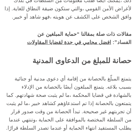
ذلك ،يمكنك أيضًا طلب معلومات من السلطات في بلدك
لأغراض الأمن القومي ،والتي ستكون ضيقة النطاق للغاية. إذا
وافق الشخص على الكشف عن هويته ،فهو شاهد أو خبير.
مقالات ذات صلة بمقالنا “حماية المبلغين عن
الفساد”:
افضل محامي في جدة لقضايا المقاولات
حصانة للمبلغ من الدعاوى المدنية
يتمتع المبلّغ بالحصانة من إقامة أي دعوى مدنية أو جنائية
بسبب بلاغه. يتمتع المبلغون أيضًا بالحصانة من الإدلاء
بالشهادة في قضايا المحكمة ،ما لم يثبت صحة شهادتهم. كما
يتمتعون بالحصانة إذا تم استدعاؤهم كشاهد خبير ،ما لم يثبت
أن تجربتهم غير صحيحة. تبدأ الحصانة من وقت صدور قرار
من السلطة المختصة بالموافقة على الحماية ،وتنتهي عندما
يطلب المستفيد انتهاء الحماية أو عندما تصدر السلطة قرارًا.