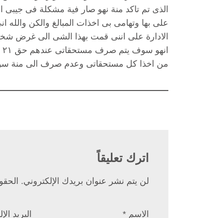
الذى تم تاكد منة نهو صار فية مشكلة فى جيبى ا
على بها وتهامى بى اخذات المبالغ والكن والله ا
الادارة على اننى قمت بهذا الشى الى غرض شخ
ان
من اخذا كل مستحقاتى وعدم صرف الى منة سو ٩٧٦٤ريال فقط نرجو المساع
اترك تعليقاً
لن يتم نشر عنوان بريدك الإلكتروني.
الحقول
الاسم
*
البريد ال