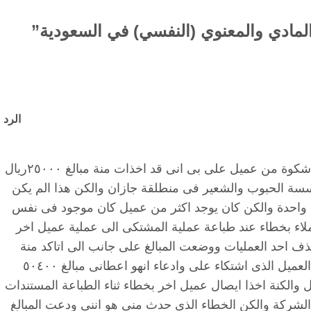
الرد
القد تم فسخ عقدى من البنك الرجحى بى بسب شكوة من عميل على بى انى قد اخذات منة مبالغ ٢٥٠٠٠ريال
سسة الحبوب والشعير فى منطلقة جازان والكن هذا الم يكن
ة واحدة والكن كان يوجد اكثر من عميل كان موجود فى نفس
اء بخطاء عند طباعة عملية المشتكى الى عملية عميل اخر
ذف احد العمليات ووضعت المبالغ على جانب الى اتاكد منة
وبعد المرجعه تاكد ان هو فية خطاء والكن اليس العميل الذى اشتكاء على وادعاء انهو اعطانى مبالغ ٥٠٤٠٠
المبالغ صحيح الذى اعطانى هو ٢٥٢٠٠ ريال والكنة اخذا ايصال عميل اخر بخطاء ثناء الطباعة المستندات
الشركة والكن الخطاء الذى حدث منى هو اننى ودعت المبالغ