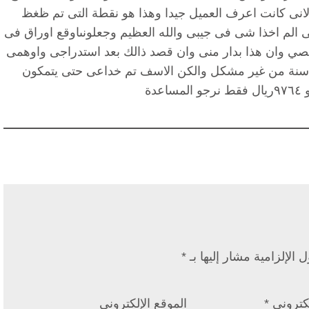
لانى كانت اعرف العميل جيدا وهذا هو نقطة التى تم ظغظ
نى الم اخذا شى فى جيبى والله العظيم وجعلونىاوقع اوراق فى
صي وان هذا بدار منى وان قصد ذالك بعد استدراجى واوهمى
هو سوف يتم صرف مستحقاتى عندهم حق ٢١ سنة من غير مشكل والكن الاسف تم خداعى حتى يتمكون
دة
 الإلزامية مشار إليها بـ
*
إلكتروني
*
الموقع الإلكتروني