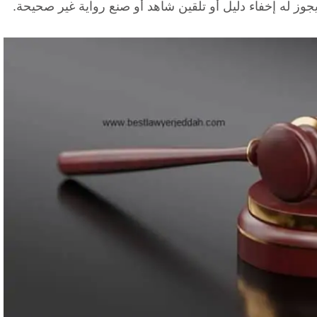
 يجوز له إخفاء دليل أو تلقين شاهد أو صنع رواية غير صحيحة.