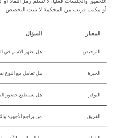
التحقيق والجلسات فعلياً. لا تسلم رمز النفاذ أ
أو مكتب قريب من المحكمة لا يثبت التخصص.
المعيار
السؤال
الترخيص
هل يظهر الاسم في ال
الخبرة
هل تعامل مع النوع نف
التوفر
هل يستطيع حضور الت
الفريق
من يراجع الأجهزة والت
الخطة
ما المطلوب الآن وما ا