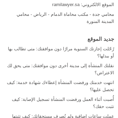
الموقع الالكتروني: ramilawyer.sa
محامي جدة
-
مكتب محاماة الدمام
- الرياض -
محامي
المدينة المنورة
جديد الموقع
رُحّلت إجازتك السنوية مرارًا دون موافقتك: متى تطالب بها
أو ببدلها؟
نقلتك المنشأة إلى مدينة أخرى دون موافقتك: متى يحق لك
الاعتراض؟
انتهت خدمتك ورفضت المنشأة إعطاءك شهادة خدمة: كيف
تحصل عليها؟
أُصبت أثناء العمل ورفضت المنشأة تسجيل الإصابة: كيف
تثبت حقك؟
عملت ساعات إضافية ولم تُصرف مستحقاتك: كيف تثبتها