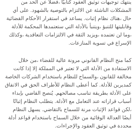
ينتهك توجيهات توثيق العقود كتابيًا ،فضلاً عن الحد من
المشكلات الناشئة عن الالتزام بالتوصية بالشهود. على أي
حال ،هناك نظام إثبات. يساعد في استقرار الأحكام القضائية
وقابليتها للتنبؤ ،ويتنبأ بالأدلة التي ستعتمدها المحكمة للأدلة
،وما لن تعتمده ،ويزيد الثقة في الالتزامات التعاقدية ،وكذلك
الإسراع في تسوية المنازعات.
كما منح النظام القانوني مرونة عالية للقضاء ،من خلال
الاستفادة من الأدلة التي لا تعتبر في المملكة إلا إذا كانت
مخالفة للقانون ،والسماح للنظام باستخدام الشركات الخاصة
كمديرين للأدلة. كما أعطى النظام للأطراف الحق في الاتفاق
على الأدلة بطريقة تناسب مصالحهم. يُنصح القاضي بإبداء
أسباب قراراته عند التعامل مع الأدلة. يتطلب النظام إثباتًا
،لكن قواعد الإثبات مرنة للسماح بالتقاضي. يسهل النظام
أيضًا العدالة الوقائية من خلال السماح باستخدام قواعد أدلة
محددة في توثيق العقود والإجراءات.