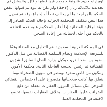
توبيخ أو حدود قانونية لا يوجد فيها قطع أو قتل. والسابق تم
تحديده بثلاثمائة ريال (لاحقا) ولم يكن به بنود تم قبولها. نقض
الحكم بالمراجعة ما لم يخالف نصاً أو إجماع ،وقد تم تعديل
هذا النص بتكليف المحكمة الجزئية بإحالة الحكم الصادر إلى
هيئة الرقابة القضائية إذا أعلن المحكوم عليه عدم اقتناعه
بالحكم من أجله. لحمايته من إعادة السجن.
في المملكة العربية السعودية ،تم التعامل مع القضاء وفقًا
للشريعة الإسلامية ونظام السلطة القضائية من قبل الدكتور
سعود بن سعد الدريب وكيل وزارة العدل السابق للشؤون
القضائية ثم رئيس الجلسة العاجلة الثانية. محكمة الأمور.
وتتكون من قاضٍ منفرد ،وتنظر في شؤون الصحراء ،وما
يتعلق بها. كانت صلاحياتها مقصورة على الاختصاص القضائي
الموجز ،مثل مسائل المرور. العقارات معفاة من دفع
الضرائب عليها. العقارات ،بخلاف العقارات نفسها ،تخضع
لاختصاص المحكمة العليا.