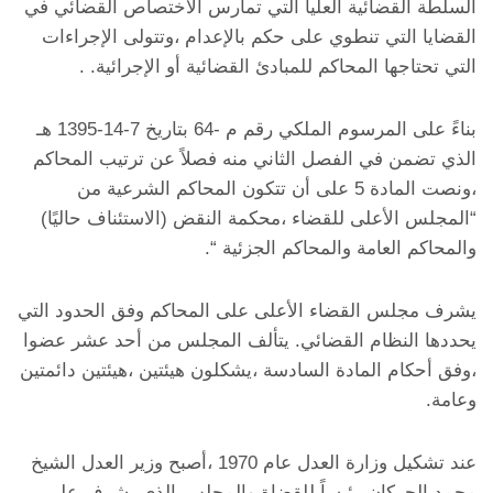
السلطة القضائية العليا التي تمارس الاختصاص القضائي في
القضايا التي تنطوي على حكم بالإعدام ،وتتولى الإجراءات
التي تحتاجها المحاكم للمبادئ القضائية أو الإجرائية. .
بناءً على المرسوم الملكي رقم م -64 بتاريخ 7-14-1395 هـ
الذي تضمن في الفصل الثاني منه فصلاً عن ترتيب المحاكم
،ونصت المادة 5 على أن تتكون المحاكم الشرعية من
“المجلس الأعلى للقضاء ،محكمة النقض (الاستئناف حاليًا)
والمحاكم العامة والمحاكم الجزئية “.
يشرف مجلس القضاء الأعلى على المحاكم وفق الحدود التي
يحددها النظام القضائي. يتألف المجلس من أحد عشر عضوا
،وفق أحكام المادة السادسة ،يشكلون هيئتين ،هيئتين دائمتين
وعامة.
عند تشكيل وزارة العدل عام 1970 ،أصبح وزير العدل الشيخ
محمد الحركان رئيساً للقضاة والمجلس الذي يشرف على