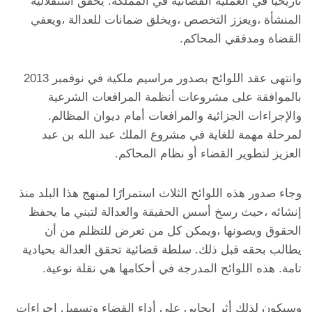
تاريخياً في العملية القضائية في المملكة. يحقق استقلالية
المنشأة ،ويعزز التخصص ،ويخلق ضمانات للعدالة ،ويعفي
القضاة ومدققي المحاكم.
وانتهى عقد اللوائح بصدور مراسيم ملكية في نوفمبر 2013
بالموافقة على مشروعات أنظمة المرافعات الشرعية
والإجراءات الجزائية والمرافعات أمام ديوان المظالم.
لمرحلة مهمة للغاية في مشروع الملك عبد الله بن عبد
العزيز لتطوير القضاء أو نظام المحاكم.
وجاء صدور هذه اللوائح الثلاث استمرارًا لمنهج هذا البلد منذ
إنشائه ،حيث رسخ أسس الحقيقة والعدالة لتبني ما يحفظ
الحقوق ويصونها ،ويمكن كل من تعرض للتظلم من أن
يطالب بحقه قبل ذلك. سلطة قضائية تحقق العدالة بحيادية
تامة. هذه اللوائح المدرجة في أحكامها هي نقلة نوعية.
وسيكون لذلك أثر إيجابي على أداء القضاء وتسهيل إجراءات