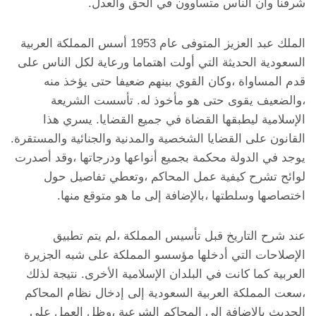
شرفنا وأن الناس متساوون في الحق والعدل.
الملك عبد العزيز المتوفى عام 1953 أسس المملكة العربية
السعودية الحديثة التي أولت اهتماما ورعاية لكل الناس على
قدم المساواة ،وكان القوي بينهم ضعيفا حتى يؤخذ منه
،والضعيف يقوى حتى هو مأخوذ له. تأسست الشريعة
الإسلامية ليطبقها القضاة في جميع القضايا. يسري هذا
القانون على القضايا الشخصية والمدنية والجنائية والمستقرة.
يوجد في الدولة محكمة بجميع أنواعها ودرجاتها ،وقد أصدرت
لوائح تشرح كيفية عمل المحاكم ،وتعطي تفاصيل حول
اختصاصها وسلطتها ،بالإضافة إلى ما هو متوقع منها.
عند شرح التاريخ قبل تأسيس المملكة ،لم يتم تطبيق
الإصلاحات التي أدخلها مؤسسو المملكة على شبه الجزيرة
العربية كما كانت في البلدان الإسلامية الأخرى. نتيجة لذلك
،سعت المملكة العربية السعودية إلى إدخال نظام المحاكم
الحديث بالإضافة إلى المحاكم الشرعية ،وظل العمل على