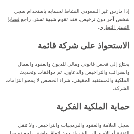
إذا مارس غير السعودي النشاط لحسابه باستخدام سجل
شخص آخر دون ترخيص، فقد تقوم شبهة تستر. راجع
قضايا
التستر التجاري
.
الاستحواذ على شركة قائمة
يحتاج إلى فحص قانوني ومالي للديون والعقود والعمال
والضرائب والتراخيص والدعاوى، ثم موافقات وتحديث
الملكية والمستفيد الحقيقي. شراء الحصص لا يمحو التزامات
الشركة.
حماية الملكية الفكرية
سجل العلامة والعقود والبرمجيات والتراخيص، ولا تنقل
التقنية أو الاسم إلى الشريك دون اتفاق واضح. راجع
تسجيل