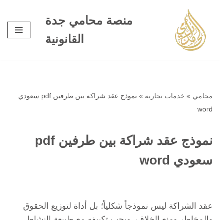
منصة محامي جدة
تخطى
القانونية
إلى
المحتوى
محامي
»
خدمات تجارية
»
نموذج عقد شراكة بين طرفين pdf سعودي
word
نموذج عقد شراكة بين طرفين pdf
سعودي word
عقد الشراكة ليس نموذجاً شكلياً؛ بل أداة لتوزيع الحقوق
والمخاطر ومنع الخلاف. ويجب تكييفه مع طبيعة النشاط