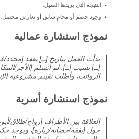
النتيجة التي يريدها العميل.
وجود خصم أو محامٍ سابق أو تعارض محتمل.
نموذج استشارة عمالية
بدأت العمل بتاريخ [ــ] بعقد [محدد/غ
[ــ] بسبب [ــ]. لم أتسلم [الأجر/ال
الرواتب، وأطلب تقييم مشروعية الإ
نموذج استشارة أسرية
العلاقة بين الأطراف [زواج/طلاق/أبوة]
حول [نفقة/حضانة/زيارة]، ويوجد حكم 
والمستندات وطريقة التقديم والتنفيذ