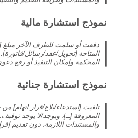
نموذج استشارة مالية
دفعت أو سلمت للطرف الآخر مبلغ [ــ]
المتاحة [تحويل/عقد/رسائل/فاتورة]. ت
المحكمة وإمكان التنفيذ أو رفع دعوى
نموذج استشارة جنائية
تلقيت [استدعاء/بلاغ/قرار اتهام] من جهة 
المعروفة [ــ]، ويوجد/لا يوجد توقي
والمستندات اللازمة، دون تقديم إقر