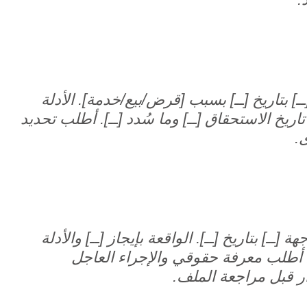
 بتاريخ [ــ] بسبب [قرض/بيع/خدمة]. الأدلة
اريخ الاستحقاق [ــ] وما سُدد [ــ]. أطلب تحديد
.
[ــ] بتاريخ [ــ]. الواقعة بإيجاز [ــ] والأدلة
ف. أطلب معرفة حقوقي والإجراء العاجل
ار قبل مراجعة الملف.