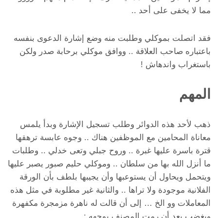
مما لا يخفى على أحد ..
فقد اتصلت بموكلي وطلبت منه وضع إشارة الدعوى بنفسه
باعتباره صاحب العلاقة .. ووافق موكلي برحابة صدر ولكن
باستغراب واندهاش !
المهم
ذهب لأحد هذه الدوائر وطلب تسجيل الإشارة وبدأ يلمس
معاناة المحامين مع الموظفين هناك .. وجوه عابسة ترهقها
قترة باسرة عليها غبرة .. وروح جبلي وتعى خدلي .. وطلبات
ما أنزل الله بها من سلطان .. وموكلي حليم صبور يصبر عليها
ويتحمل ويحاول أن يستوعبها وأن يجيبها بلطف بأن الورقة
الفلانية موجودة ولا تراها .. والثانية غير مطلوبة في مثل هذه
المعاملات وو الخ … إلى أن قالت له ناهرة مزمجرة مكفهرة
وبغضب بعد أن رمت المصنف بوجهه :