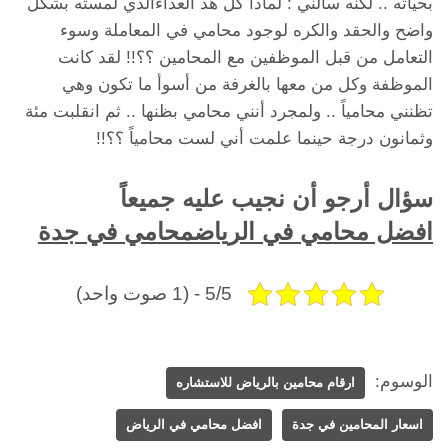
بحياته .. لكنه سألني : لماذا كل هذ العداءالذي لمسته بشكل
واضح والحقد والكره لوجود محامي في المعاملة وسوء
التعامل من قبل الموظفين مع المحامين ؟؟!! لقد كانت
الموظفة وكل من معها بالغرفة من أسوأ ما تكون وهي
تظنني محامياً .. ولمجرد أنني محامي بظنها .. ثم انقلبت مئة
وثمانون درجة حينما علمت أني لست محامياً ؟؟!!
سؤال أرجو أن نجيب عليه جميعاً
افضل محامي في الرياض
محامي في جدة
5/5 - (1 صوت واحد)
الوسوم:
ارقام محامين بالرياض للاستشاره
اسعار المحامين في جدة
افضل محامي في الرياض