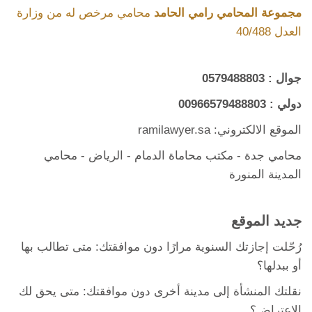
مجموعة المحامي رامي الحامد
محامي مرخص له من وزارة
العدل 40/488
جوال :
0579488803
دولي :
00966579488803
الموقع الالكتروني: ramilawyer.sa
محامي جدة
-
مكتب محاماة الدمام
- الرياض -
محامي
المدينة المنورة
جديد الموقع
رُحّلت إجازتك السنوية مرارًا دون موافقتك: متى تطالب بها
أو ببدلها؟
نقلتك المنشأة إلى مدينة أخرى دون موافقتك: متى يحق لك
الاعتراض؟