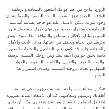
الزواج الناجح من أهم عوامل الشعور بالسعادة والرفاهية.
العلاقات الجيدة تعزز الشعور بالراحة النفسية والطمأنينة. إن
وجود شريك يمكن الاعتماد عليه هو حاجة إنسانية أساسية.
السعادة والاستقرار ،ووجود من يهتم لأمرك ويشجعك على
النمو ،وتتبادل الأفكار والمشاعر والمواقف معًا ،سوف يعمق
تجربتك في الحياة ويخفف من أعبائها. معاني الحب والأمل
والسعادة جلية. قد تكون بعض التفاصيل واللحظات الصغيرة
كافية لخلق جو من الألفة بينك وبين زوجك. اللمسة الرقيقة
،والوجه اللطيف ،والتعاون ،والكلمات السعيدة ،والحوار
السهل ،والحياة الزوجية السليمة ،وضمان استمرار هذا
الزواج.
تنعكس مشاعرك بالراحة النفسية مع زوجك في نفسية
أطفالك وتربيتهم وسعادتهم. كما أن الاعتقاد السائد بضرورة
إيلاء كل اهتمامك لأطفالك ومراعاة شؤونهم يمكن أن يؤدي
إلى البؤس على المدى الطويل. لجميع المعنيين. في الواقع