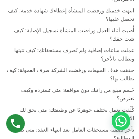
انتهت خدمتك ورفضت المنشأة إعطاءك شهادة خدمة: كيف
تحصل عليها؟
أُصبت أثناء العمل ورفضت المنشأة تسجيل الإصابة: كيف
تثبت حقك؟
عملت ساعات إضافية ولم تُصرف مستحقاتك: كيف تثبتها
وتطالب بالأجر؟
حققت هدف المبيعات ورفضت الشركة صرف العمولة: كيف
تطالب بها؟
حُسم مبلغ من راتبك دون موافقة: متى تسترده وكيف
تعترض؟
كُلّفت بعمل يختلف جوهريًا عن وظيفتك: متى يحق لك
الاعتراض؟
تأخر تصفية مستحقات العامل بعد انتهاء العقد: متى تبدأ
المطالبة؟