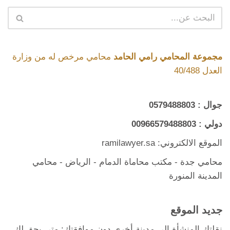
مجموعة المحامي رامي الحامد
محامي مرخص له من وزارة
العدل 40/488
جوال :
0579488803
دولي :
00966579488803
الموقع الالكتروني: ramilawyer.sa
محامي جدة
-
مكتب محاماة الدمام
- الرياض -
محامي
المدينة المنورة
جديد الموقع
نقلتك المنشأة إلى مدينة أخرى دون موافقتك: متى يحق لك