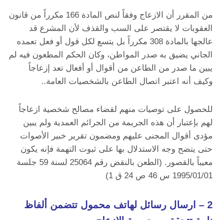
من المقرر أن الازعاج وفقاً لنص المادة 166 مكرراً من قانون
العقوبات لا يقتصر على السب والقذف لأن المشرع قد
عالجها بالمادة 308 مكرراً بل يتسع لكل قول أو فعل تعمده
الجاني يضيق به صدر المواطن، وكان الحكم المطعون فيه لم
يبين ما صدر من الطاعن من أقوال أو أفعال تعد إزعاجاً
وكيف أنه اعتبر اتصال الطاعن بالشخصيات العامة..
للحصول على توصيات منهم لقضاء مصالح شخصية ازعاجاً
لهم بإعتبار أن هذه الجريمة من الجرائم العمدية ولم يبين
مؤدى أقوال المجنى عليهم ومضمون تقرير خبير الأصوات
حتى يتضح وجه الاستدلال بها على ثبوت التهمة فإنه يكون
معيباً بالقصور. (الطعن بالنقض رقم 25064 لسنة 59 جلسة
1995/01/01 س 46 ص 24 ق 1)
2 – ارسال رسائل لهاتف محمول تتضمن ألفاظ