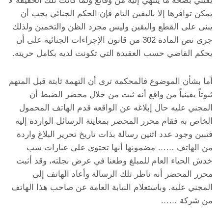
يقيني بصحة ما ينتهي إليه من وقائع ولما كانت تلك الحقيقة لا
يمكن توافرها إلا باليقين التام فإن الحكم الجنائي يجب أن
يبنى على القطع واليقين وليس مجرد الظن والتخمين ولذلك
جرى نص المادة 302 من قانون الإجراءات الجنائية على أن
يحكم القاضي حسب العقيدة التي تكونت لديه بكامل حريته.
أما بشأن الموضوع فالمحكمة ترى أن التهمة ثابتة قبل المتهم
ثبوتاً يقينياً من واقع أنه ثبت من خلال محضر الضبط أن
المجني عليه حال إبلاغه عن الواقعة قدم الهاتف المحمول
الخاص به فقام محرر المحضر بمعاينة الرسائل الواردة إليه
فتبين وجود عدد اثنين رسالة بذات تاريخ تحرير البلاغ واردة
من الهاتف …… مضمونها أنها تحتوي على عبارات سب
خدش الحياء العام للمبلغ وطعنا في عرض نجلته، وقد أثبت
محرر المحضر أنه ناظر تلك الرسالة وأعاد الهاتف إلى
المجني عليه. وباستعلام النيابة العامة عن صاحب هذا الهاتف
من شركة ……