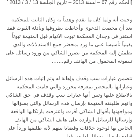
[الحكم رقم 67 – لسنة 2013 – تاريخ الجلسة 13 / 3 / 2013 ]
وحيث أنه ولما كان ما تقدم وهدياً به وكان الثابت للمحكمة
بعد أن محصت الدعوى وأحاطت بظروفها وبأدلة الثبوت فقد
استقر في وجدان المحكمة ثبوت الاتهام قبل المتهمة ثبوتاً
يقينياً تأسيسا على ما ورد بمحضر جمع الاستدلالات والذي
تطمئن إليه المحكمة من تضرر الشاكي من ورود رسائل على
تليفونه المحمول من الهاتف رقم…….
تتضمن عبارات سب وقذف وإهانة له وتم إثبات هذه الرسائل
وعباراتها بالمحضر بمعرفة محرره والتي قامت المحكمة
بالاطلاع عليها وتبين أنها عبارات سب وقذف في حق الشاكي
واتهم طليقته المتهمة بإرسال هذه الرسائل والتي بسؤالها
ومواجهتها بأقوال الشاكي أقرت واعترفت بارتكابها الواقعة
وإرسالها للرسائل الواردة على هاتف الشاكي من الهاتف
الخاص بها لوجود خلافات وقضايا بينهم لأنه طليقها ورداً على
قيامه بإرسال رسائل لها من قبل.