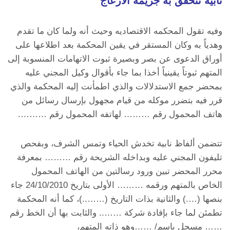
نابية تتحقق به جريمة الازعاج
وفيه تقول المحكمه الاقتصاديه وحيث أنه ولما كان ما تقدم
وهدياً به وكان المستقر في يقين المحكمة بعد اطلاعها على
أوراق الدعوى عن بصر وبصيرة ثبوت الاتهامات المنسوبة إلى
المتهم ثبوتاً يقينياً أخذا بما جاء بأقوال وكيل المجني عليه
بمحضر جمع الاستدلالات والذي اطمأنت إليه المحكمة والذي
قرر فيه بتضرر موكله من قيام مجهول بإرسال رسائل من
هاتف المحمول رقم ……… لهاتفه المحمول رقم ……….
تتضمن ألفاظ نابية تخدش الحياء وتمس الشرف، وبفحص
تليفون المجني عليه وبداخله الشريحة رقم ……… بمعرفة
محرر المحضر تبين ورود رسالتين من الهاتف المحمول
الخاص بالمتهم ورقمه ……… الأولى بتاريخ 24/10/2010 جاء
بنصها (….) والثانية بذات التاريخ (……..)، كما أنه المحكمة
تطمئن لما جاء بإفادة شركة …….. والثابت بها أن الخط رقم
…… مسجل باسم/ ……وهو ذاته المتهم،