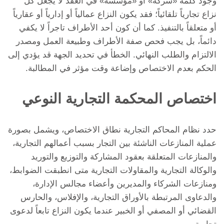
وجود كلمة «شركة» أو «مؤسسة» في العقد لا يجعل كل
نزاع تجارياً تلقائياً؛ فقد يكون النزاع عمالياً أو إدارياً أو عقارياً
أو متعلقاً بالتنفيذ. كما أن كون أحد الأطراف تاجراً لا يكفي
دائماً، بل يجب فحص صفة الأطراف وطبيعة العمل ومصدر
الالتزام والطلب النهائي. الخطأ في تحديد الجهة قد يؤدي إلى
الحكم بعدم الاختصاص وإضاعة وقت مؤثر في المطالبة.
اختصاص المحكمة التجارية النوعي
حدد نظام المحاكم التجارية نطاق الاختصاص، ويشمل بصورة
عملية المنازعات الناشئة بين التجار بسبب أعمالهم التجارية،
والمنازعات المتعلقة بعقود المشاركة والتوزيع والتوريد
والوكالة التجارية والمقاولات التجارية متى انطبقت الضوابط،
ومنازعات الشركاء والمديرين وأعضاء مجالس الإدارة،
والدعاوى المرتبطة بالأوراق التجارية، والإفلاس، والحارس
القضائي أو المصفي أو الخبير عندما يكون النزاع تابعاً لدعوى