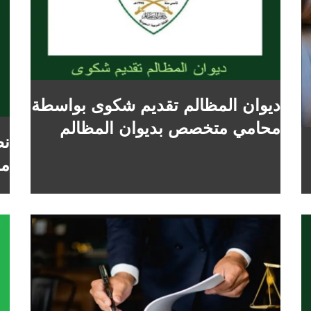
ديوان المظالم تقديم شكوى بواسطة
محامي متخصص بديوان المظالم
نظ
مح