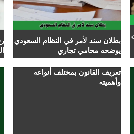
بطلان سند لأمر في النظام السعودي
رق
يوضحه محامي تجاري
ال
تعريف القانون بمختلف أنواعه
وأهميته