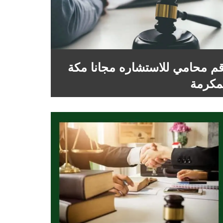
م محامي للاستشاره مجانا مكة
مكرمة