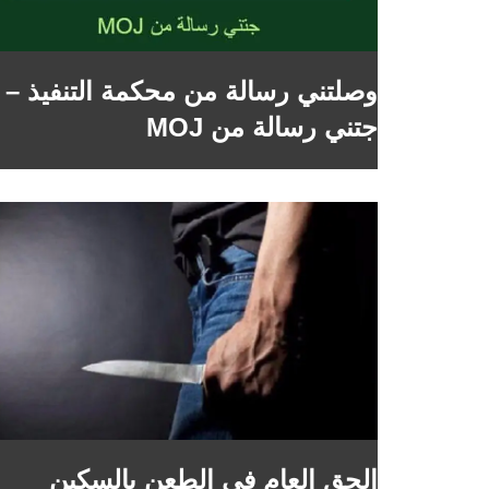
وصلتني رسالة من محكمة التنفيذ –
جتني رسالة من MOJ
الحق العام في الطعن بالسكين