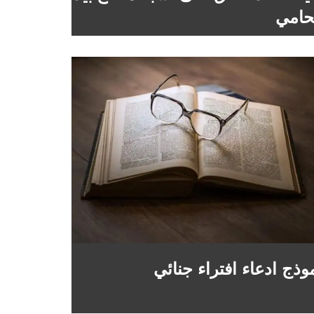
امي
وذج ادعاء افتراء جنائي