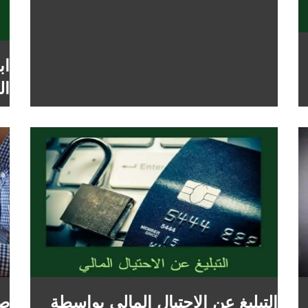
اب
ال
التبليغ عن الاحتيال المالي بواسطة
صي