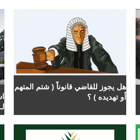
هل يجوز للقاضي قانوناً ( شتم المتهم
اس
أو تهديده ) ؟
لـ