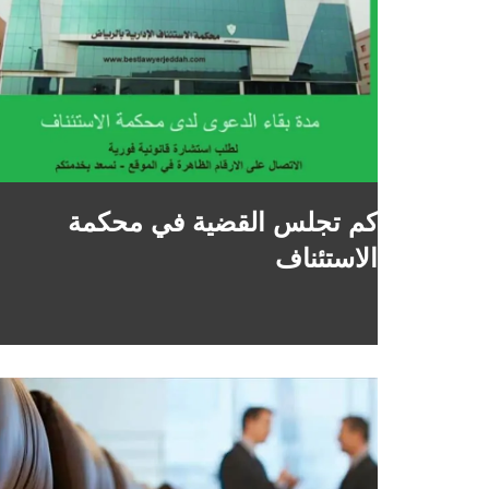
كم تجلس القضية في محكمة
الاستئناف