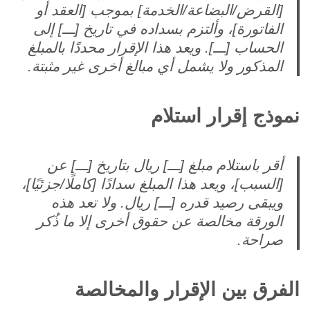
[القرض/البضاعة/الخدمة] بموجب [العقد أو
الفاتورة]، وألتزم بسداده في تاريخ [ـــ] إلى
الحساب [ـــ]. ويعد هذا الإقرار محددًا بالمبلغ
المذكور ولا يشمل أي مبالغ أخرى غير مثبتة.
نموذج إقرار استلام
أقر باستلام مبلغ [ـــ] ريال بتاريخ [ـــ] عن
[السبب]، ويعد هذا المبلغ سدادًا [كاملًا/جزئيًا]،
ويبقى رصيد قدره [ـــ] ريال. ولا تعد هذه
الورقة مخالصة عن حقوق أخرى إلا ما ذُكر
صراحة.
الفرق بين الإقرار والمخالصة