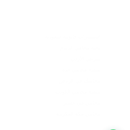
استشارات قانونية سعودية
نخبة محامي الدمام
شرعي الأردن
منصة محامي جدة
محاميك في الرياض
منصة محامي الكويت
محامي في عسير
محامي مكة المكرمة