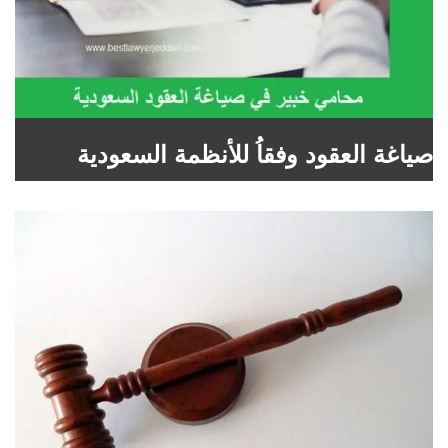
صياغة العقود وفقاُ للأنظمة السعودية