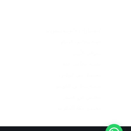
استشارات قانونية سعودية
نخبة محامي الدمام
شرعي الأردن
منصة محامي جدة
محاميك في الرياض
منصة محامي الكويت
محامي في عسير
محامي مكة المكرمة