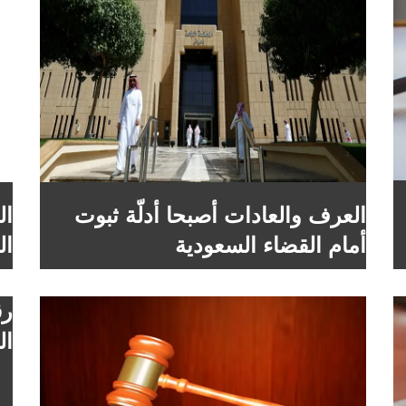
العرف والعادات أصبحا أدلّة ثبوت
ال
أمام القضاء السعودية
ال
رق
ال