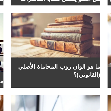
ما هو الوان روب المحاماة الأصلي
(القانوني)؟
من