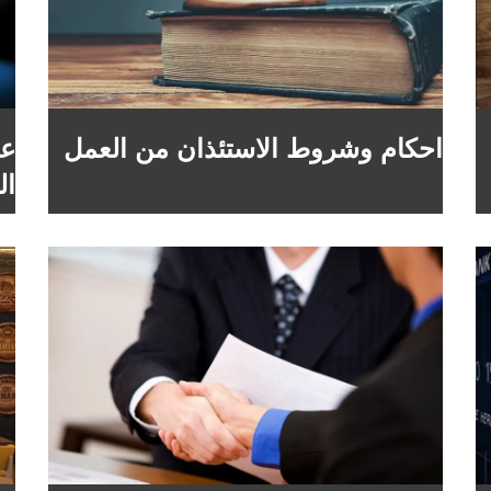
احكام وشروط الاستئذان من العمل
عد
ال